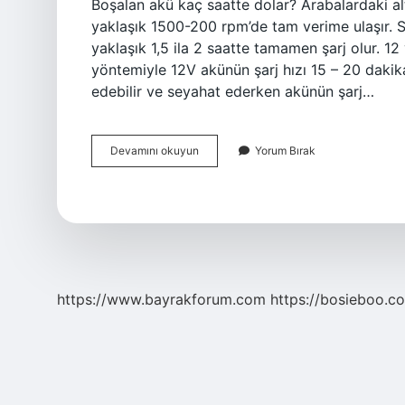
Boşalan akü kaç saatte dolar? Arabalardaki a
yaklaşık 1500-200 rpm’de tam verime ulaşır. S
yaklaşık 1,5 ila 2 saatte tamamen şarj olur. 12
yöntemiyle 12V akünün şarj hızı 15 – 20 dakika
edebilir ve seyahat ederken akünün şarj…
12
Devamını okuyun
Yorum Bırak
Volt
Akü
Kaç
Saatte
Dolar
https://www.bayrakforum.com
https://bosieboo.co