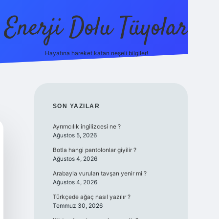
Enerji Dolu Tüyolar
Hayatına hareket katan neşeli bilgiler!
grandoperabet giriş
elexbett.net
tulipbetgiris.org
SIDEBAR
SON YAZILAR
Ayrımcılık ingilizcesi ne ?
Ağustos 5, 2026
Botla hangi pantolonlar giyilir ?
Ağustos 4, 2026
Arabayla vurulan tavşan yenir mi ?
Ağustos 4, 2026
Türkçede ağaç nasıl yazılır ?
Temmuz 30, 2026