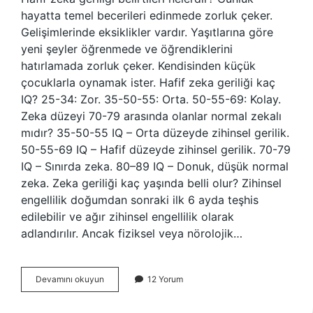
hayatta temel becerileri edinmede zorluk çeker.
Gelişimlerinde eksiklikler vardır. Yaşıtlarına göre
yeni şeyler öğrenmede ve öğrendiklerini
hatırlamada zorluk çeker. Kendisinden küçük
çocuklarla oynamak ister. Hafif zeka geriliği kaç
IQ? 25-34: Zor. 35-50-55: Orta. 50-55-69: Kolay.
Zeka düzeyi 70-79 arasında olanlar normal zekalı
mıdır? 35-50-55 IQ – Orta düzeyde zihinsel gerilik.
50-55-69 IQ – Hafif düzeyde zihinsel gerilik. 70-79
IQ – Sınırda zeka. 80–89 IQ – Donuk, düşük normal
zeka. Zeka geriliği kaç yaşında belli olur? Zihinsel
engellilik doğumdan sonraki ilk 6 ayda teşhis
edilebilir ve ağır zihinsel engellilik olarak
adlandırılır. Ancak fiziksel veya nörolojik…
Hafif
Devamını okuyun
12 Yorum
Zeka
Geriliği