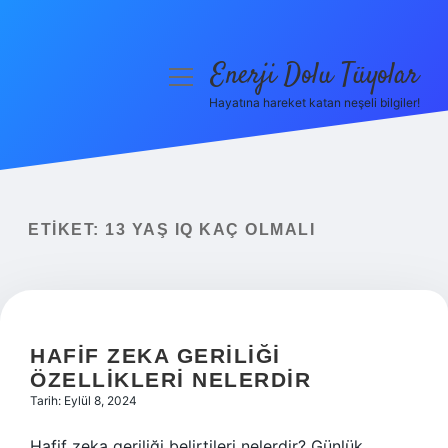
Enerji Dolu Tüyolar
menüyü
aç
Hayatına hareket katan neşeli bilgiler!
Anasayfa
Gizlilik Politikası
Yasal Uyarı
ETIKET:
13 YAŞ IQ KAÇ OLMALI
Hakkımızda
HAFIF ZEKA GERILIĞI
ÖZELLIKLERI NELERDIR
Tarih: Eylül 8, 2024
Hafif zeka geriliği belirtileri nelerdir? Günlük