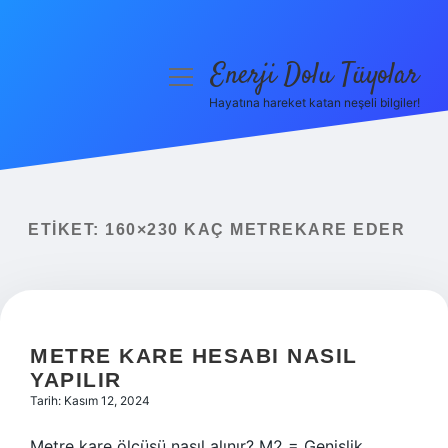
Enerji Dolu Tüyolar
menüyü
aç
Hayatına hareket katan neşeli bilgiler!
Anasayfa
Gizlilik Politikası
Yasal Uyarı
ETIKET:
160×230 KAÇ METREKARE EDER
Hakkımızda
METRE KARE HESABI NASIL
YAPILIR
Tarih: Kasım 12, 2024
Metre kare ölçüsü nasıl alınır? M2 = Genişlik