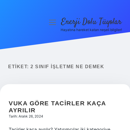
Enerji Dolu Tüyolar
menüyü
aç
Hayatına hareket katan neşeli bilgiler!
Anasayfa
Gizlilik Politikası
Yasal Uyarı
ETIKET:
2 SINIF IŞLETME NE DEMEK
Hakkımızda
VUKA GÖRE TACIRLER KAÇA
AYRILIR
Tarih: Aralık 26, 2024
Tacirler kaça ayrılır? Yatırımcılar iki kategoriye