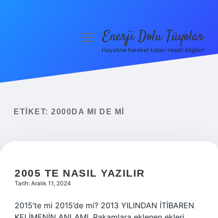
Enerji Dolu Tüyolar
menüyü
aç
Hayatına hareket katan neşeli bilgiler!
Anasayfa
Gizlilik Politikası
Yasal Uyarı
ETIKET:
2000DA MI DE MI
Hakkımızda
2005 TE NASIL YAZILIR
Tarih: Aralık 11, 2024
2015’te mi 2015’de mi? 2013 YILINDAN İTİBAREN
KELİMENİN ANLAMI. Rakamlara eklenen ekleri