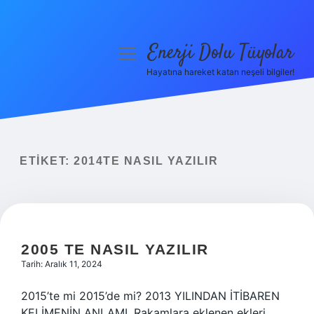
Enerji Dolu Tüyolar
menüyü
aç
Hayatına hareket katan neşeli bilgiler!
Anasayfa
Gizlilik Politikası
Yasal Uyarı
ETIKET:
2014TE NASIL YAZILIR
Hakkımızda
2005 TE NASIL YAZILIR
Tarih: Aralık 11, 2024
2015’te mi 2015’de mi? 2013 YILINDAN İTİBAREN
KELİMENİN ANLAMI. Rakamlara eklenen ekleri