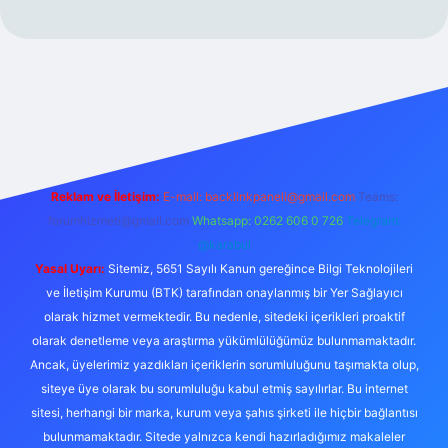
Reklam ve İletişim:
E-mail:
backlinkpaneli@gmail.com
Teams:
forumhizmeti@gmail.com
Whatsapp: 0262 606 0 726
Telegram:
@karabul
Yasal Uyarı:
Sitemiz, 5651 Sayılı Kanun gereğince Bilgi Teknolojileri
ve İletişim Kurumu (BTK) tarafından onaylanmış bir Yer Sağlayıcı
olarak hizmet vermektedir. Bu nedenle, sitedeki içerikleri proaktif
olarak denetleme veya araştırma yükümlülüğümüz bulunmamaktadır.
Ancak, üyelerimiz yazdıkları içeriklerin sorumluluğunu taşımakta olup,
siteye üye olarak bu sorumluluğu kabul etmiş sayılırlar. Bu internet
sitesi, herhangi bir marka, kurum veya şahıs şirketi ile hiçbir bağlantısı
bulunmamaktadır. Sitede yalnızca kendi hazırladığımız makaleler