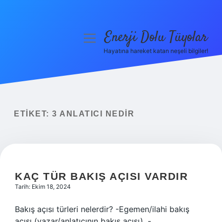
Enerji Dolu Tüyolar
menüyü
aç
Hayatına hareket katan neşeli bilgiler!
Anasayfa
Gizlilik Politikası
Yasal Uyarı
ETIKET:
3 ANLATICI NEDIR
Hakkımızda
KAÇ TÜR BAKIŞ AÇISI VARDIR
Tarih: Ekim 18, 2024
Bakış açısı türleri nelerdir? -Egemen/ilahi bakış
açısı (yazar/anlatıcının bakış açısı), -