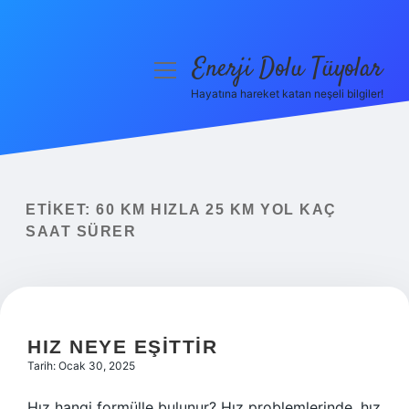
Enerji Dolu Tüyolar
menüyü
aç
Hayatına hareket katan neşeli bilgiler!
Anasayfa
Gizlilik Politikası
Yasal Uyarı
ETIKET:
60 KM HIZLA 25 KM YOL KAÇ
SAAT SÜRER
Hakkımızda
HIZ NEYE EŞITTIR
Tarih: Ocak 30, 2025
Hız hangi formülle bulunur? Hız problemlerinde, hız