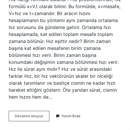
formülü x=V.t olarak bilinir. Bu formülde, x=mesafe,
V=hız ve t=zamandır. Bir aracın hızını
hesaplamanın bu yöntemi aynı zamanda ortalama
hız sorusunu da gündeme getirir. Ortalama hızı
hesaplamada, kat edilen toplam mesafe toplam
zamana bölünür. Hız eşittir nedir? Birim zaman
başına kat edilen mesafenin birim zamana
bölünmesi hızı verir. Birim zaman başına
konumdaki değişimin zamana bölünmesi hızı verir.
Hız ile sürat aynı mıdır? Hız ve sürat arasındaki
farklar Hız, bir hız vektörünün skaler bir niceliği
olarak tanımlanır ve basitçe cismin ne kadar hızlı
hareket ettiğini gösterir. Öte yandan sürat, cismin
hem hızını hem de…
Hız
Devamını okuyun
Yorum Bırak
Neye
Eşittir