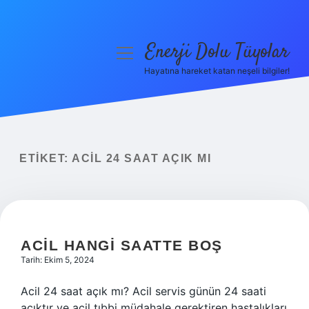
Enerji Dolu Tüyolar
menüyü
aç
Hayatına hareket katan neşeli bilgiler!
Anasayfa
Gizlilik Politikası
Yasal Uyarı
ETIKET:
ACIL 24 SAAT AÇIK MI
Hakkımızda
ACIL HANGI SAATTE BOŞ
Tarih: Ekim 5, 2024
Acil 24 saat açık mı? Acil servis günün 24 saati
açıktır ve acil tıbbi müdahale gerektiren hastalıkları