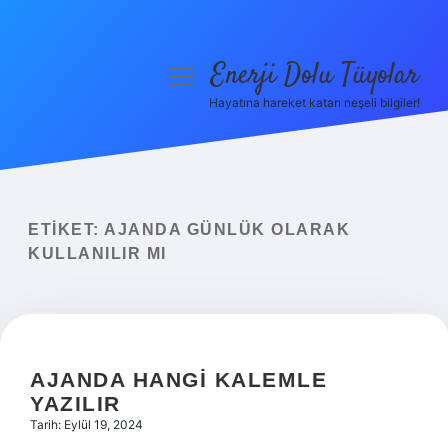
Enerji Dolu Tüyolar
menüyü
aç
Hayatına hareket katan neşeli bilgiler!
Anasayfa
Gizlilik Politikası
Yasal Uyarı
ETIKET:
AJANDA GÜNLÜK OLARAK
KULLANILIR MI
Hakkımızda
AJANDA HANGI KALEMLE
YAZILIR
Tarih: Eylül 19, 2024