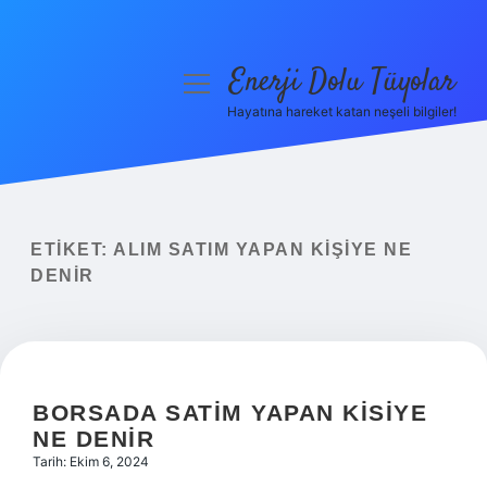
Enerji Dolu Tüyolar
menüyü
aç
Hayatına hareket katan neşeli bilgiler!
Anasayfa
Gizlilik Politikası
Yasal Uyarı
ETIKET:
ALIM SATIM YAPAN KIŞIYE NE
DENIR
Hakkımızda
BORSADA SATIM YAPAN KISIYE
NE DENIR
Tarih: Ekim 6, 2024