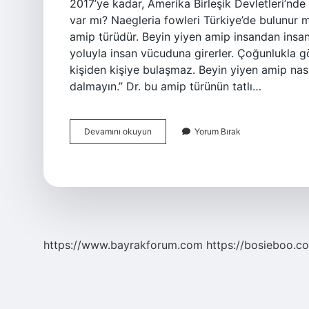
2017’ye kadar, Amerika Birleşik Devletleri’nde 
var mı? Naegleria fowleri Türkiye’de bulunur m
amip türüdür. Beyin yiyen amip insandan insan
yoluyla insan vücuduna girerler. Çoğunlukla göl
kişiden kişiye bulaşmaz. Beyin yiyen amip nas
dalmayın.” Dr. bu amip türünün tatlı…
Naegleria
Devamını okuyun
Yorum Bırak
Fowleri
Öldürür
Mü
https://www.bayrakforum.com
https://bosieboo.co