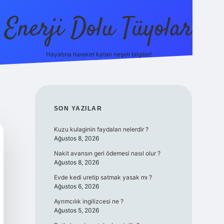
Enerji Dolu Tüyolar
Hayatına hareket katan neşeli bilgiler!
grandoperabet giriş
elexbett.net
tulipbetgiris.org
SIDEBAR
SON YAZILAR
Kuzu kulaginin faydaları nelerdir ?
Ağustos 8, 2026
Nakit avansın geri ödemesi nasıl olur ?
Ağustos 8, 2026
Evde kedi uretip satmak yasak mı ?
Ağustos 6, 2026
Ayrımcılık ingilizcesi ne ?
Ağustos 5, 2026