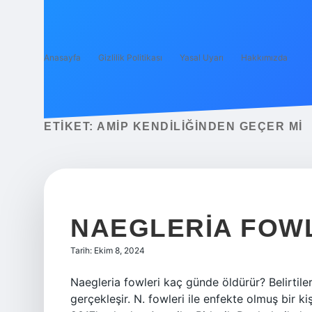
Anasayfa
Gizlilik Politikası
Yasal Uyarı
Hakkımızda
ETIKET:
AMIP KENDILIĞINDEN GEÇER MI
NAEGLERIA FOW
Tarih: Ekim 8, 2024
Naegleria fowleri kaç günde öldürür? Belirtiler
gerçekleşir. N. fowleri ile enfekte olmuş bir k