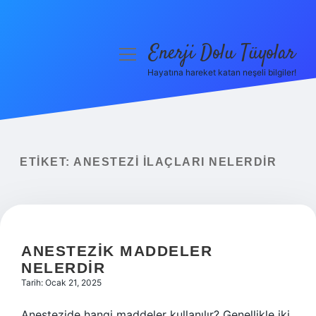
Enerji Dolu Tüyolar
menüyü
aç
Hayatına hareket katan neşeli bilgiler!
Anasayfa
Gizlilik Politikası
Yasal Uyarı
ETIKET:
ANESTEZI ILAÇLARI NELERDIR
Hakkımızda
ANESTEZIK MADDELER
NELERDIR
Tarih: Ocak 21, 2025
Anestezide hangi maddeler kullanılır? Genellikle iki