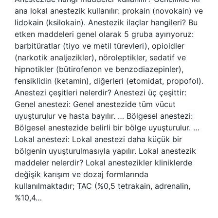
ana lokal anestezik kullanılır: prokain (novokain) ve
lidokain (ksilokain). Anestezik ilaçlar hangileri? Bu
etken maddeleri genel olarak 5 gruba ayırıyoruz:
barbitüratlar (tiyo ve metil türevleri), opioidler
(narkotik analjezikler), nöroleptikler, sedatif ve
hipnotikler (bütirofenon ve benzodiazepinler),
fensiklidin (ketamin), diğerleri (etomidat, propofol).
Anestezi çeşitleri nelerdir? Anestezi üç çeşittir:
Genel anestezi: Genel anestezide tüm vücut
uyuşturulur ve hasta bayılır. … Bölgesel anestezi:
Bölgesel anestezide belirli bir bölge uyuşturulur. …
Lokal anestezi: Lokal anestezi daha küçük bir
bölgenin uyuşturulmasıyla yapılır. Lokal anestezik
maddeler nelerdir? Lokal anestezikler kliniklerde
değişik karışım ve dozaj formlarında
kullanılmaktadır; TAC (%0,5 tetrakain, adrenalin,
%10,4…