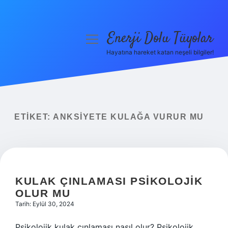
Enerji Dolu Tüyolar
menüyü
aç
Hayatına hareket katan neşeli bilgiler!
Anasayfa
Gizlilik Politikası
Yasal Uyarı
ETIKET:
ANKSIYETE KULAĞA VURUR MU
Hakkımızda
KULAK ÇINLAMASI PSIKOLOJIK
OLUR MU
Tarih: Eylül 30, 2024
Psikolojik kulak çınlaması nasıl olur? Psikolojik