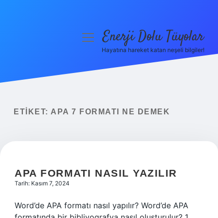
Enerji Dolu Tüyolar
menüyü
aç
Hayatına hareket katan neşeli bilgiler!
Anasayfa
Gizlilik Politikası
Yasal Uyarı
ETIKET:
APA 7 FORMATI NE DEMEK
Hakkımızda
APA FORMATI NASIL YAZILIR
Tarih: Kasım 7, 2024
Word’de APA formatı nasıl yapılır? Word’de APA
formatında bir bibliyografya nasıl oluşturulur? 1.