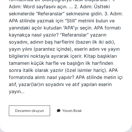
Adım: Word sayfasını açın. … 2. Adım: Üstteki
sekmelerde “Referanslar” sekmesine gidin. 3. Adım:
APA stilinde yazmak için “Still” metnini bulun ve
yanındaki açılır kutudan “APA”yı seçin. APA formatı
kaynakça nasıl yazılır? “Referanslar” yazarın
soyadını, adının baş harflerini (bazen ilk iki adı),
yayın yılını (parantez içinde), eserin adını ve yayın
bilgilerini noktayla ayırarak içerir. Kitap başlıkları
tamamen küçük harfle ve başlığın ilk harfinden
sonra italik olarak yazılır (özel isimler hariç). APA
formatında alıntı nasıl yapılır? APA stilinde metin içi
atıf, yazar(lar)ın soyadını ve atıf yapılan eserin
yayın…
Apa
Devamını okuyun
Yorum Bırak
Formatı
Nasıl
Yazılır