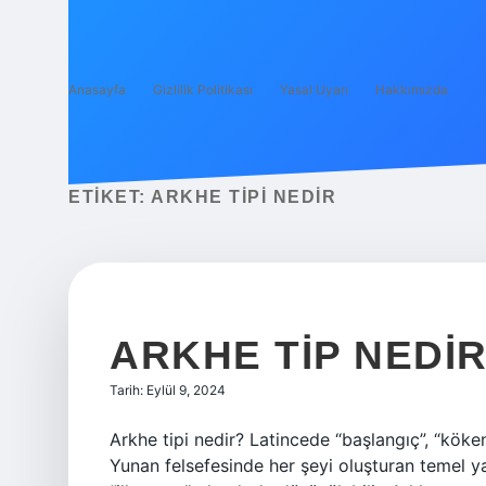
Anasayfa
Gizlilik Politikası
Yasal Uyarı
Hakkımızda
ETIKET:
ARKHE TIPI NEDIR
ARKHE TIP NEDI
Tarih: Eylül 9, 2024
Arkhe tipi nedir? Latincede “başlangıç”, “köke
Yunan felsefesinde her şeyi oluşturan temel yap