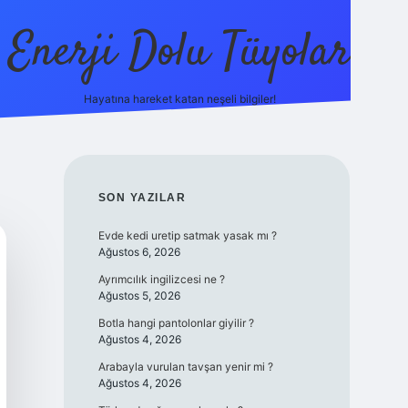
Enerji Dolu Tüyolar
Hayatına hareket katan neşeli bilgiler!
grandoperabet giriş
elexbett.net
tulipbetgiris.org
SIDEBAR
SON YAZILAR
Evde kedi uretip satmak yasak mı ?
Ağustos 6, 2026
Ayrımcılık ingilizcesi ne ?
Ağustos 5, 2026
Botla hangi pantolonlar giyilir ?
Ağustos 4, 2026
Arabayla vurulan tavşan yenir mi ?
Ağustos 4, 2026