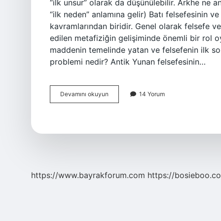
“ilk unsur” olarak da düşünülebilir. Arkhe ne a
“ilk neden” anlamına gelir) Batı felsefesinin v
kavramlarından biridir. Genel olarak felsefe ve 
edilen metafiziğin gelişiminde önemli bir rol o
maddenin temelinde yatan ve felsefenin ilk so
problemi nedir? Antik Yunan felsefesinin…
Arkhe
Devamını okuyun
14 Yorum
Tip
Nedir
https://www.bayrakforum.com
https://bosieboo.co