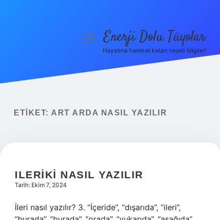
Enerji Dolu Tüyolar
menüyü
aç
Hayatına hareket katan neşeli bilgiler!
Anasayfa
Gizlilik Politikası
Yasal Uyarı
ETIKET:
ART ARDA NASIL YAZILIR
Hakkımızda
ILERIKI NASIL YAZILIR
Tarih: Ekim 7, 2024
İleri nasıl yazılır? 3. “İçeride”, “dışarıda”, “ileri”,
“burada”, “burada”, “orada”, “yukarıda”, “aşağıda”