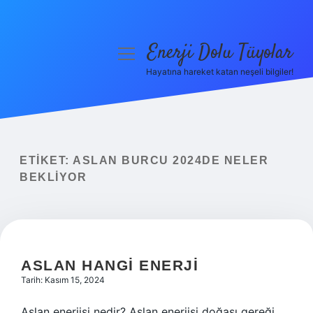
Enerji Dolu Tüyolar
menüyü
aç
Hayatına hareket katan neşeli bilgiler!
Anasayfa
Gizlilik Politikası
Yasal Uyarı
ETIKET:
ASLAN BURCU 2024DE NELER
BEKLIYOR
Hakkımızda
ASLAN HANGI ENERJI
Tarih: Kasım 15, 2024
Aslan enerjisi nedir? Aslan enerjisi doğası gereği