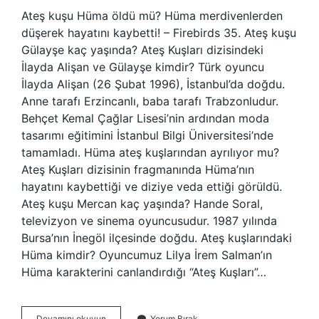
Ateş kuşu Hüma öldü mü? Hüma merdivenlerden
düşerek hayatını kaybetti! – Firebirds 35. Ateş kuşu
Gülayşe kaç yaşında? Ateş Kuşları dizisindeki
İlayda Alişan ve Gülayşe kimdir? Türk oyuncu
İlayda Alişan (26 Şubat 1996), İstanbul’da doğdu.
Anne tarafı Erzincanlı, baba tarafı Trabzonludur.
Behçet Kemal Çağlar Lisesi’nin ardından moda
tasarımı eğitimini İstanbul Bilgi Üniversitesi’nde
tamamladı. Hüma ateş kuşlarından ayrılıyor mu?
Ateş Kuşları dizisinin fragmanında Hüma’nın
hayatını kaybettiği ve diziye veda ettiği görüldü.
Ateş kuşu Mercan kaç yaşında? Hande Soral,
televizyon ve sinema oyuncusudur. 1987 yılında
Bursa’nın İnegöl ilçesinde doğdu. Ateş kuşlarındaki
Hüma kimdir? Oyuncumuz Lilya İrem Salman’ın
Hüma karakterini canlandırdığı “Ateş Kuşları”…
Ateş
Devamını okuyun
Yorum Bırak