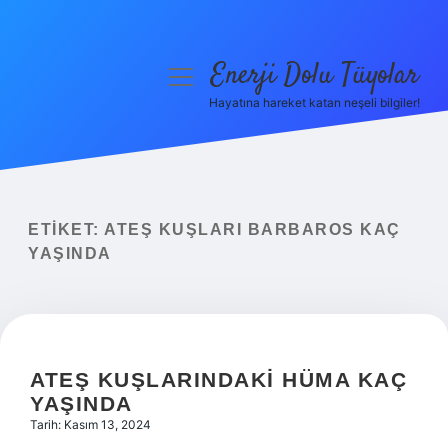
Enerji Dolu Tüyolar
menüyü
aç
Hayatına hareket katan neşeli bilgiler!
Anasayfa
Gizlilik Politikası
Yasal Uyarı
ETIKET:
ATEŞ KUŞLARI BARBAROS KAÇ
YAŞINDA
Hakkımızda
ATEŞ KUŞLARINDAKI HÜMA KAÇ
YAŞINDA
Tarih: Kasım 13, 2024