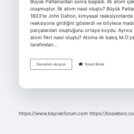
Büyük Patlama’dan sonra başladı. İlk atom çeki
oluşmuştur. İlk atom nasıl oluştu? Büyük Patla
1803’te John Dalton, kimyasal reaksiyonlarda 
reaksiyona girdiğini gösterdi ve böylece madd
parçalardan oluştuğunu ortaya koydu. Ayrıca a
atom fikri nasıl oluştu? Atoma ilk bakış M.Ö.’
tarafından…
Atom
Devamını okuyun
Yorum Bırak
Nasıl
Ortaya
Çıktı
https://www.bayrakforum.com
https://bosieboo.co