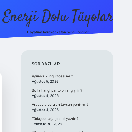
Enerji Dolu Tüyolar
Hayatına hareket katan neşeli bilgiler!
grandoperabet giriş
elexbett.net
tulipbetgiris.org
SIDEBAR
SON YAZILAR
Ayrımcılık ingilizcesi ne ?
Ağustos 5, 2026
Botla hangi pantolonlar giyilir ?
Ağustos 4, 2026
Arabayla vurulan tavşan yenir mi ?
Ağustos 4, 2026
Türkçede ağaç nasıl yazılır ?
Temmuz 30, 2026