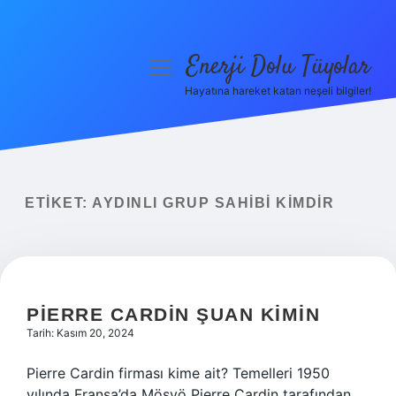
Enerji Dolu Tüyolar
menüyü
aç
Hayatına hareket katan neşeli bilgiler!
Anasayfa
Gizlilik Politikası
Yasal Uyarı
ETIKET:
AYDINLI GRUP SAHIBI KIMDIR
Hakkımızda
PIERRE CARDIN ŞUAN KIMIN
Tarih: Kasım 20, 2024
Pierre Cardin firması kime ait? Temelleri 1950
yılında Fransa’da Mösyö Pierre Cardin tarafından