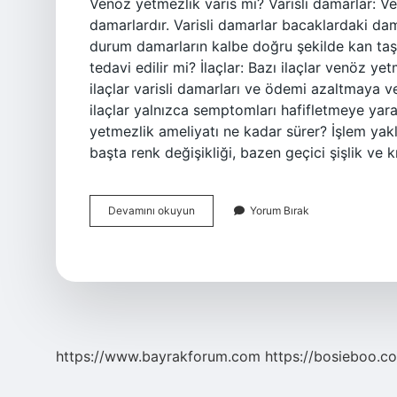
Venöz yetmezlik varis mi? Varisli damarlar: Ve
damarlardır. Varisli damarlar bacaklardaki dam
durum damarların kalbe doğru şekilde kan taş
tedavi edilir mi? İlaçlar: Bazı ilaçlar venöz yet
ilaçlar varisli damarları ve ödemi azaltmaya ve
ilaçlar yalnızca semptomları hafifletmeye yara
yetmezlik ameliyatı ne kadar sürer? İşlem yak
başta renk değişikliği, bazen geçici şişlik ve 
Venöz
Devamını okuyun
Yorum Bırak
Yetmezlik
Ve
Varis
Aynı
Şey
Mi
https://www.bayrakforum.com
https://bosieboo.co