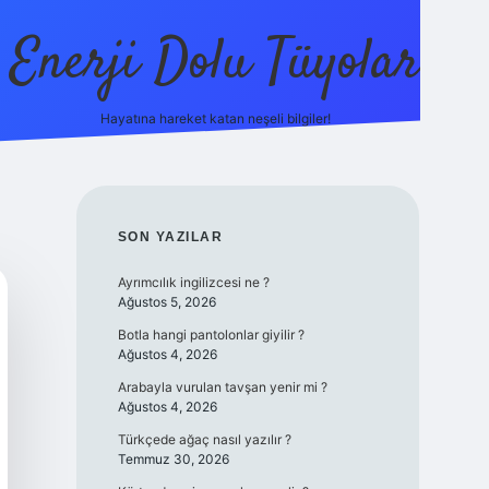
Enerji Dolu Tüyolar
Hayatına hareket katan neşeli bilgiler!
grandoperabet giriş
elexbett.net
tulipbetgiris.org
SIDEBAR
SON YAZILAR
Ayrımcılık ingilizcesi ne ?
Ağustos 5, 2026
Botla hangi pantolonlar giyilir ?
Ağustos 4, 2026
Arabayla vurulan tavşan yenir mi ?
Ağustos 4, 2026
Türkçede ağaç nasıl yazılır ?
Temmuz 30, 2026