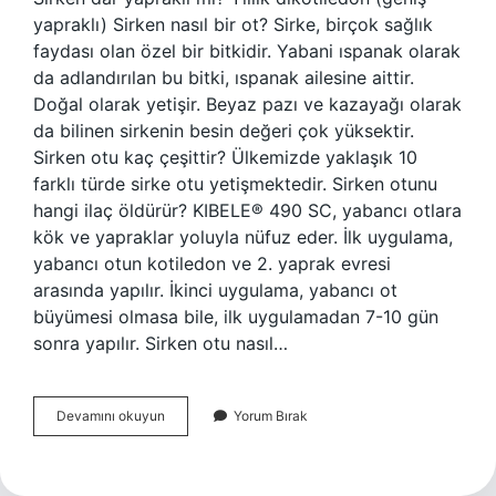
yapraklı) Sirken nasıl bir ot? Sirke, birçok sağlık
faydası olan özel bir bitkidir. Yabani ıspanak olarak
da adlandırılan bu bitki, ıspanak ailesine aittir.
Doğal olarak yetişir. Beyaz pazı ve kazayağı olarak
da bilinen sirkenin besin değeri çok yüksektir.
Sirken otu kaç çeşittir? Ülkemizde yaklaşık 10
farklı türde sirke otu yetişmektedir. Sirken otunu
hangi ilaç öldürür? KIBELE® 490 SC, yabancı otlara
kök ve yapraklar yoluyla nüfuz eder. İlk uygulama,
yabancı otun kotiledon ve 2. yaprak evresi
arasında yapılır. İkinci uygulama, yabancı ot
büyümesi olmasa bile, ilk uygulamadan 7-10 gün
sonra yapılır. Sirken otu nasıl…
Sirken
Devamını okuyun
Yorum Bırak
Otu
Dar
Yapraklı
Mı