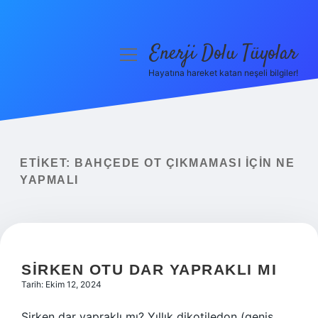
Enerji Dolu Tüyolar
menüyü
aç
Hayatına hareket katan neşeli bilgiler!
Anasayfa
Gizlilik Politikası
Yasal Uyarı
ETIKET:
BAHÇEDE OT ÇIKMAMASI IÇIN NE
YAPMALI
Hakkımızda
SIRKEN OTU DAR YAPRAKLI MI
Tarih: Ekim 12, 2024
Sirken dar yapraklı mı? Yıllık dikotiledon (geniş