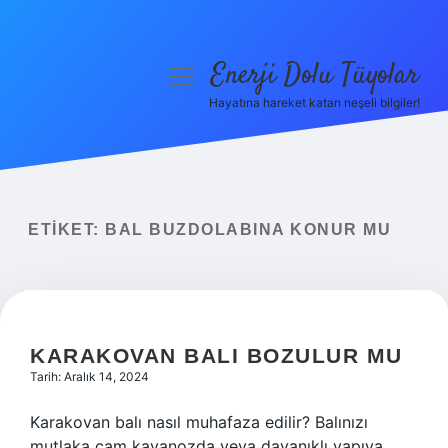
Enerji Dolu Tüyolar
menüyü
aç
Hayatına hareket katan neşeli bilgiler!
Anasayfa
Gizlilik Politikası
Yasal Uyarı
ETIKET:
BAL BUZDOLABINA KONUR MU
Hakkımızda
KARAKOVAN BALI BOZULUR MU
Tarih: Aralık 14, 2024
Karakovan balı nasıl muhafaza edilir? Balınızı
mutlaka cam kavanozda veya dayanıklı yapıya