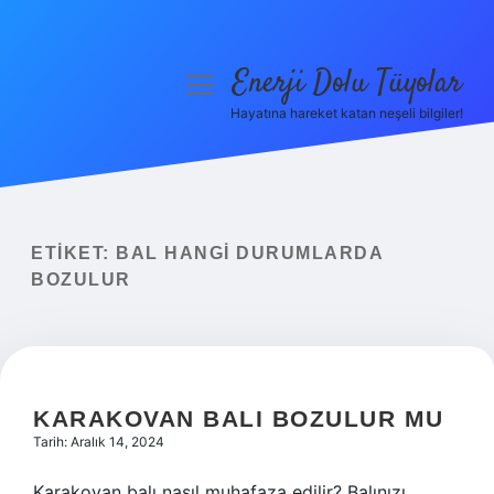
Enerji Dolu Tüyolar
menüyü
aç
Hayatına hareket katan neşeli bilgiler!
Anasayfa
Gizlilik Politikası
Yasal Uyarı
ETIKET:
BAL HANGI DURUMLARDA
BOZULUR
Hakkımızda
KARAKOVAN BALI BOZULUR MU
Tarih: Aralık 14, 2024
Karakovan balı nasıl muhafaza edilir? Balınızı