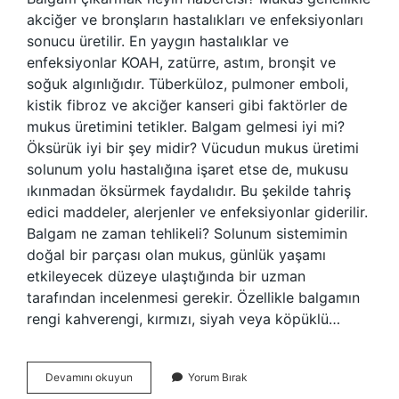
akciğer ve bronşların hastalıkları ve enfeksiyonları
sonucu üretilir. En yaygın hastalıklar ve
enfeksiyonlar KOAH, zatürre, astım, bronşit ve
soğuk algınlığıdır. Tüberküloz, pulmoner emboli,
kistik fibroz ve akciğer kanseri gibi faktörler de
mukus üretimini tetikler. Balgam gelmesi iyi mi?
Öksürük iyi bir şey midir? Vücudun mukus üretimi
solunum yolu hastalığına işaret etse de, mukusu
ıkınmadan öksürmek faydalıdır. Bu şekilde tahriş
edici maddeler, alerjenler ve enfeksiyonlar giderilir.
Balgam ne zaman tehlikeli? Solunum sistemimin
doğal bir parçası olan mukus, günlük yaşamı
etkileyecek düzeye ulaştığında bir uzman
tarafından incelenmesi gerekir. Özellikle balgamın
rengi kahverengi, kırmızı, siyah veya köpüklü…
Balgam
Devamını okuyun
Yorum Bırak
Gelmesi