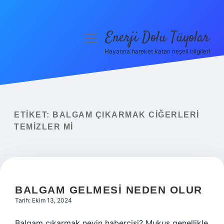
Enerji Dolu Tüyolar
menüyü
aç
Hayatına hareket katan neşeli bilgiler!
Anasayfa
Gizlilik Politikası
Yasal Uyarı
ETIKET:
BALGAM ÇIKARMAK CIĞERLERI
TEMIZLER MI
Hakkımızda
BALGAM GELMESI NEDEN OLUR
Tarih: Ekim 13, 2024
Balgam çıkarmak neyin habercisi? Mukus genellikle