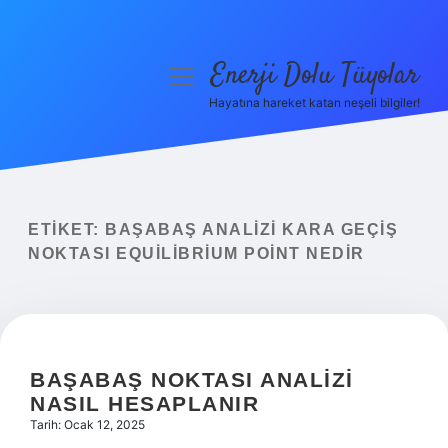
Enerji Dolu Tüyolar
menüyü
aç
Hayatına hareket katan neşeli bilgiler!
Anasayfa
Gizlilik Politikası
Yasal Uyarı
ETIKET:
BAŞABAŞ ANALIZI KARA GEÇIŞ
NOKTASI EQUILIBRIUM POINT NEDIR
Hakkımızda
BAŞABAŞ NOKTASI ANALIZI
NASIL HESAPLANIR
Tarih: Ocak 12, 2025