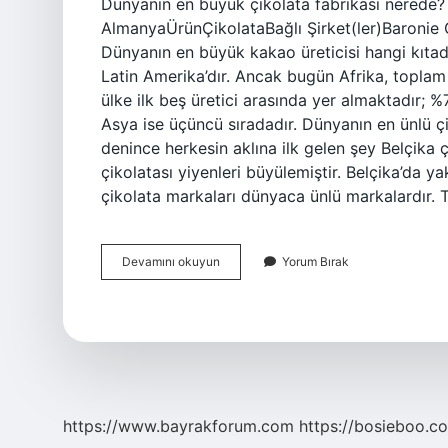
Dünyanın en büyük çikolata fabrikası nerede
AlmanyaÜrünÇikolataBağlı Şirket(ler)Baronie 
Dünyanın en büyük kakao üreticisi hangi kıt
Latin Amerika’dır. Ancak bugün Afrika, toplam 
ülke ilk beş üretici arasında yer almaktadır; %7
Asya ise üçüncü sıradadır. Dünyanın en ünlü çi
denince herkesin aklına ilk gelen şey Belçika çi
çikolatası yiyenleri büyülemiştir. Belçika’da y
çikolata markaları dünyaca ünlü markalardır. 
Dünyanın
Devamını okuyun
Yorum Bırak
En
Büyük
Çikolata
Üreticisi
Hangi
Kıtada
https://www.bayrakforum.com
https://bosieboo.co