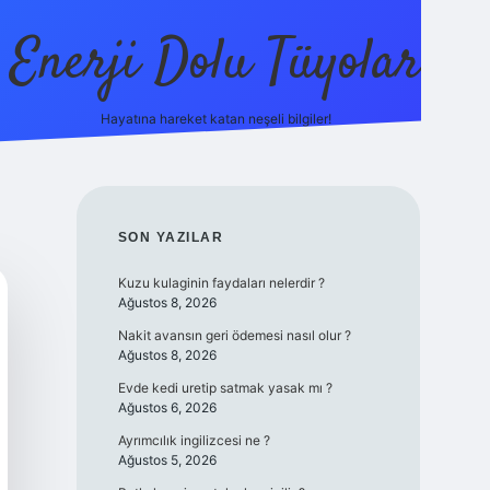
Enerji Dolu Tüyolar
Hayatına hareket katan neşeli bilgiler!
grandoperabet giriş
elexbett.net
tulipbetgiris.org
SIDEBAR
SON YAZILAR
Kuzu kulaginin faydaları nelerdir ?
Ağustos 8, 2026
Nakit avansın geri ödemesi nasıl olur ?
Ağustos 8, 2026
Evde kedi uretip satmak yasak mı ?
Ağustos 6, 2026
Ayrımcılık ingilizcesi ne ?
Ağustos 5, 2026