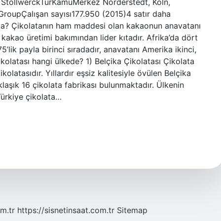
? StollwerckTürKamuMerkez Norderstedt, Köln,
GroupÇalışan sayısı177.950 (2015)4 satır daha
ada? Çikolatanın ham maddesi olan kakaonun anavatanı
kakao üretimi bakımından lider kıtadır. Afrika’da dört
5’lik payla birinci sıradadır, anavatanı Amerika ikinci,
kolatası hangi ülkede? 1) Belçika Çikolatası Çikolata
kolatasıdır. Yıllardır eşsiz kalitesiyle övülen Belçika
aklaşık 16 çikolata fabrikası bulunmaktadır. Ülkenin
Türkiye çikolata…
m.tr
https://sisnetinsaat.com.tr
Sitemap