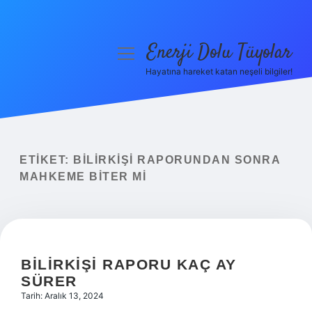
Enerji Dolu Tüyolar
menüyü
aç
Hayatına hareket katan neşeli bilgiler!
Anasayfa
Gizlilik Politikası
Yasal Uyarı
ETIKET:
BILIRKIŞI RAPORUNDAN SONRA
MAHKEME BITER MI
Hakkımızda
BILIRKIŞI RAPORU KAÇ AY
SÜRER
Tarih: Aralık 13, 2024