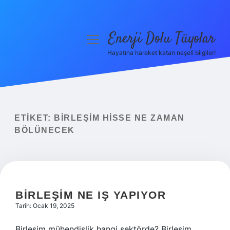
Enerji Dolu Tüyolar
menüyü
aç
Hayatına hareket katan neşeli bilgiler!
Anasayfa
Gizlilik Politikası
Yasal Uyarı
ETIKET:
BIRLEŞIM HISSE NE ZAMAN
BÖLÜNECEK
Hakkımızda
BIRLEŞIM NE IŞ YAPIYOR
Tarih: Ocak 19, 2025
Birleşim mühendislik hangi sektörde? Birleşim