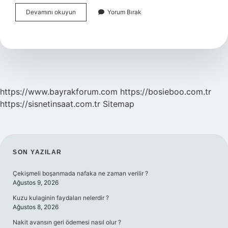
Birleşim
Devamını okuyun
Yorum Bırak
Ne
Iş
Yapıyor
https://www.bayrakforum.com
https://bosieboo.com.tr
https://sisnetinsaat.com.tr
Sitemap
SIDEBAR
SON YAZILAR
Çekişmeli boşanmada nafaka ne zaman verilir ?
Ağustos 9, 2026
Kuzu kulaginin faydaları nelerdir ?
Ağustos 8, 2026
Nakit avansın geri ödemesi nasıl olur ?