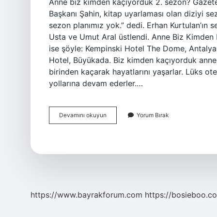
Anne biz kimden kaçıyorduk 2. sezon? Gazetec
Başkanı Şahin, kitap uyarlaması olan diziyi sezo
sezon planımız yok.” dedi. Erhan Kurtulan’ın 
Usta ve Umut Aral üstlendi. Anne Biz Kimden Ka
ise şöyle: Kempinski Hotel The Dome, Antalya.
Hotel, Büyükada. Biz kimden kaçıyorduk anne 
birinden kaçarak hayatlarını yaşarlar. Lüks ote
yollarına devam ederler.…
Anne
Devamını okuyun
Yorum Bırak
Biz
Kimden
Kaçıyoruz
Kaç
Bölüm
https://www.bayrakforum.com
https://bosieboo.co