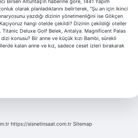
i Birsen Altuntaş’ın haberine göre, 1441 Yapım
nluk olarak planladıklarını belirterek, “Şu an için ikinci
senaryosunu yazdığı dizinin yönetmenliğini ise Gökçen
çıyoruz hangi otelde çekildi? Dizinin çekildiği oteller
 Titanic Deluxe Golf Belek, Antalya. Magnificent Palas
dizi konusu? Bir anne ve küçük kızı Bambi, sürekli
llerde kalan anne ve kız, sadece ceset izleri bırakarak
m.tr
https://sisnetinsaat.com.tr
Sitemap