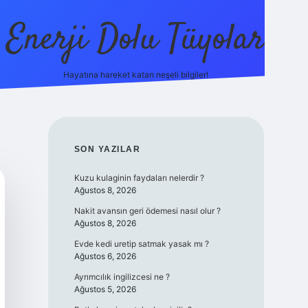
Enerji Dolu Tüyolar
Hayatına hareket katan neşeli bilgiler!
grandoperabet giriş
elexbett.net
tulipbetgiris.org
SIDEBAR
SON YAZILAR
Kuzu kulaginin faydaları nelerdir ?
Ağustos 8, 2026
Nakit avansın geri ödemesi nasıl olur ?
Ağustos 8, 2026
Evde kedi uretip satmak yasak mı ?
Ağustos 6, 2026
Ayrımcılık ingilizcesi ne ?
Ağustos 5, 2026