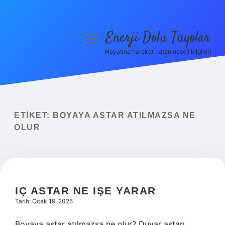
Enerji Dolu Tüyolar
menüyü
aç
Hayatına hareket katan neşeli bilgiler!
Anasayfa
Gizlilik Politikası
Yasal Uyarı
ETIKET:
BOYAYA ASTAR ATILMAZSA NE
OLUR
Hakkımızda
IÇ ASTAR NE IŞE YARAR
Tarih: Ocak 19, 2025
Boyaya astar atılmazsa ne olur? Duvar astarı