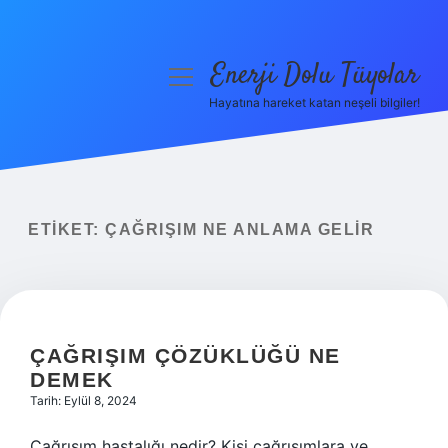
Enerji Dolu Tüyolar
menüyü
aç
Hayatına hareket katan neşeli bilgiler!
Anasayfa
Gizlilik Politikası
Yasal Uyarı
ETIKET:
ÇAĞRIŞIM NE ANLAMA GELIR
Hakkımızda
ÇAĞRIŞIM ÇÖZÜKLÜĞÜ NE
DEMEK
Tarih: Eylül 8, 2024
Çağrışım hastalığı nedir? Kişi çağrışımlara ve