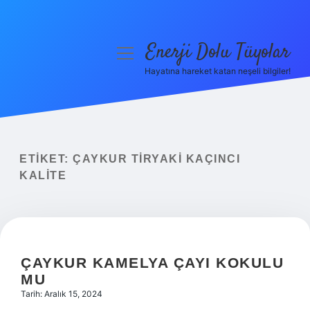
Enerji Dolu Tüyolar
menüyü
aç
Hayatına hareket katan neşeli bilgiler!
Anasayfa
Gizlilik Politikası
Yasal Uyarı
ETIKET:
ÇAYKUR TIRYAKI KAÇINCI
KALITE
Hakkımızda
ÇAYKUR KAMELYA ÇAYI KOKULU
MU
Tarih: Aralık 15, 2024