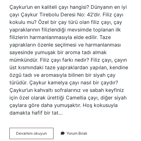
Çaykur’un en kaliteli çayı hangisi? Dünyanın en iyi
çayı Çaykur Tirebolu Deresi No: 42’dir. Filiz çayı
kokulu mu? Özel bir çay türü olan filiz çayı, çay
yapraklarının filizlendiği mevsimde toplanan ilk
filizlerin harmanlanmasıyla elde edilir. Taze
yaprakların özenle seçilmesi ve harmanlanması
sayesinde yumuşak bir aroma tadı almak
mümkündür. Filiz çayı farkı nedir? Filiz çayı, çayın
üst kısmındaki taze yapraklardan yapılan, kendine
özgü tadı ve aromasıyla bilinen bir siyah çay
türüdür. Çaykur kamelya çayı nasıl bir çaydır?
Çaykur’un kahvaltı sofralarınız ve sabah keyfiniz
için özel olarak ürettiği Camellia çayı, diğer siyah
çaylara göre daha yumuşaktır. Hoş kokusuyla
damakta hafif bir tat…
Çaykur
Devamını okuyun
Yorum Bırak
Kamelya