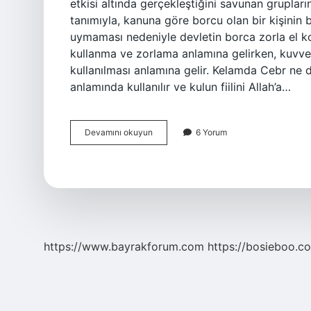
etkisi altında gerçekleştiğini savunan gruplar
tanımıyla, kanuna göre borcu olan bir kişin
uymaması nedeniyle devletin borca ​​zorla el 
kullanma ve zorlama anlamına gelirken, kuvvet;
kullanılması anlamına gelir. Kelamda Cebr ne d
anlamında kullanılır ve kulun fiilini Allah’a…
Cebr
Devamını okuyun
6 Yorum
Eylemek
Ne
Demek
https://www.bayrakforum.com
https://bosieboo.co