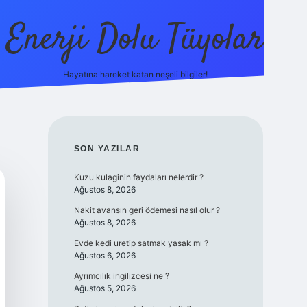
Enerji Dolu Tüyolar
Hayatına hareket katan neşeli bilgiler!
grandoperabet giriş
elexbett.net
tulipbetgiris.org
SIDEBAR
SON YAZILAR
Kuzu kulaginin faydaları nelerdir ?
Ağustos 8, 2026
Nakit avansın geri ödemesi nasıl olur ?
Ağustos 8, 2026
Evde kedi uretip satmak yasak mı ?
Ağustos 6, 2026
Ayrımcılık ingilizcesi ne ?
Ağustos 5, 2026