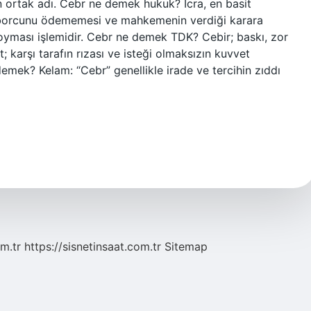
ın ortak adı. Cebr ne demek hukuk? İcra, en basit
in borcunu ödememesi ve mahkemenin verdiği karara
koyması işlemidir. Cebr ne demek TDK? Cebir; baskı, zor
 karşı tarafın rızası ve isteği olmaksızın kuvvet
emek? Kelam: “Cebr” genellikle irade ve tercihin zıddı
m.tr
https://sisnetinsaat.com.tr
Sitemap