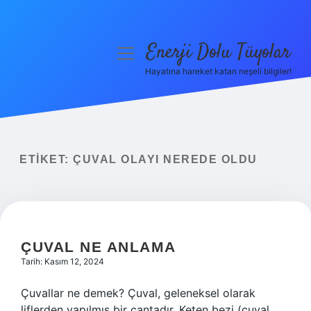
Enerji Dolu Tüyolar
menüyü
aç
Hayatına hareket katan neşeli bilgiler!
Anasayfa
Gizlilik Politikası
Yasal Uyarı
ETIKET:
ÇUVAL OLAYI NEREDE OLDU
Hakkımızda
ÇUVAL NE ANLAMA
Tarih: Kasım 12, 2024
Çuvallar ne demek? Çuval, geleneksel olarak
liflerden yapılmış bir çantadır. Keten bezi (çuval