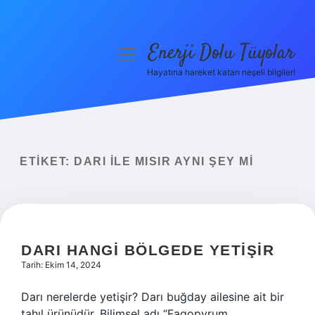
Enerji Dolu Tüyolar
menüyü
aç
Hayatına hareket katan neşeli bilgiler!
Anasayfa
Gizlilik Politikası
Yasal Uyarı
ETIKET:
DARI ILE MISIR AYNI ŞEY MI
Hakkımızda
DARI HANGI BÖLGEDE YETIŞIR
Tarih: Ekim 14, 2024
Darı nerelerde yetişir? Darı buğday ailesine ait bir
tahıl ürünüdür. Bilimsel adı “Fagopyrum