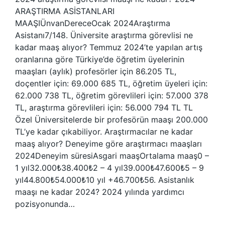
ARAŞTIRMA ASİSTANLARI
MAAŞIÜnvanDereceOcak 2024Araştırma
Asistanı7/148. Üniversite araştırma görevlisi ne
kadar maaş alıyor? Temmuz 2024’te yapılan artış
oranlarına göre Türkiye’de öğretim üyelerinin
maaşları (aylık) profesörler için 86.205 TL,
doçentler için: 69.000 685 TL, öğretim üyeleri için:
62.000 738 TL, öğretim görevlileri için: 57.000 378
TL, araştırma görevlileri için: 56.000 794 TL TL
Özel Üniversitelerde bir profesörün maaşı 200.000
TL’ye kadar çıkabiliyor. Araştırmacılar ne kadar
maaş alıyor? Deneyime göre araştırmacı maaşları
2024Deneyim süresiAsgari maaşOrtalama maaş0 –
1 yıl32.000₺38.400₺2 – 4 yıl39.000₺47.600₺5 – 9
yıl44.800₺54.000₺10 yıl +46.700₺56. Asistanlık
maaşı ne kadar 2024? 2024 yılında yardımcı
pozisyonunda…