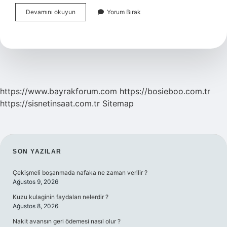
Araştırma
Devamını okuyun
Yorum Bırak
Görevlisi
Ne
Kadar
Maaş
Alıyor
https://www.bayrakforum.com
https://bosieboo.com.tr
https://sisnetinsaat.com.tr
Sitemap
SIDEBAR
SON YAZILAR
Çekişmeli boşanmada nafaka ne zaman verilir ?
Ağustos 9, 2026
Kuzu kulaginin faydaları nelerdir ?
Ağustos 8, 2026
Nakit avansın geri ödemesi nasıl olur ?