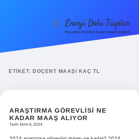
Enerji Dolu Tüyolar
menüyü
aç
Hayatına hareket katan neşeli bilgiler!
Anasayfa
Gizlilik Politikası
Yasal Uyarı
ETIKET:
DOÇENT MAAŞI KAÇ TL
Hakkımızda
ARAŞTIRMA GÖREVLISI NE
KADAR MAAŞ ALIYOR
Tarih: Ekim 6, 2024
2024 araştırma görevlisi maaşı ne kadar? 2024