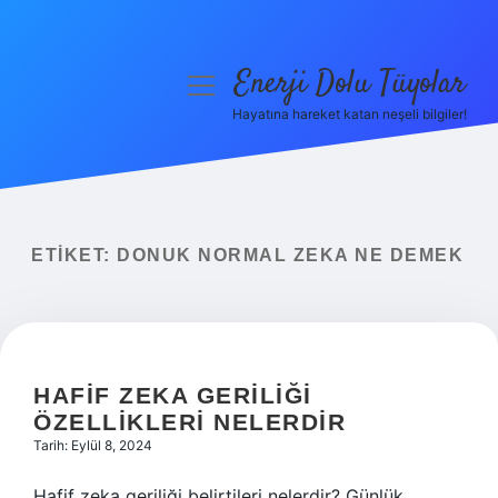
Enerji Dolu Tüyolar
menüyü
aç
Hayatına hareket katan neşeli bilgiler!
Anasayfa
Gizlilik Politikası
Yasal Uyarı
ETIKET:
DONUK NORMAL ZEKA NE DEMEK
Hakkımızda
HAFIF ZEKA GERILIĞI
ÖZELLIKLERI NELERDIR
Tarih: Eylül 8, 2024
Hafif zeka geriliği belirtileri nelerdir? Günlük