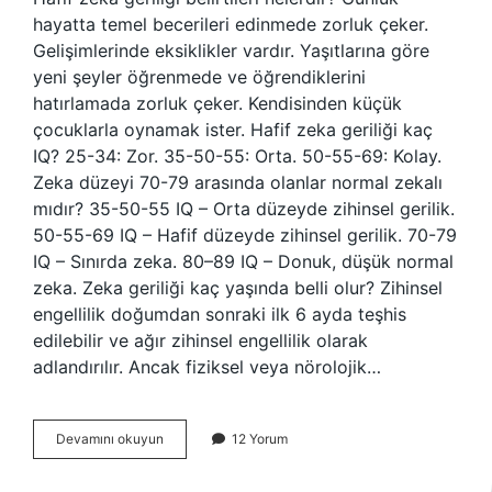
hayatta temel becerileri edinmede zorluk çeker.
Gelişimlerinde eksiklikler vardır. Yaşıtlarına göre
yeni şeyler öğrenmede ve öğrendiklerini
hatırlamada zorluk çeker. Kendisinden küçük
çocuklarla oynamak ister. Hafif zeka geriliği kaç
IQ? 25-34: Zor. 35-50-55: Orta. 50-55-69: Kolay.
Zeka düzeyi 70-79 arasında olanlar normal zekalı
mıdır? 35-50-55 IQ – Orta düzeyde zihinsel gerilik.
50-55-69 IQ – Hafif düzeyde zihinsel gerilik. 70-79
IQ – Sınırda zeka. 80–89 IQ – Donuk, düşük normal
zeka. Zeka geriliği kaç yaşında belli olur? Zihinsel
engellilik doğumdan sonraki ilk 6 ayda teşhis
edilebilir ve ağır zihinsel engellilik olarak
adlandırılır. Ancak fiziksel veya nörolojik…
Hafif
Devamını okuyun
12 Yorum
Zeka
Geriliği