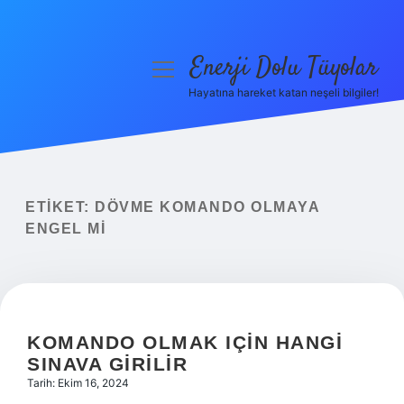
Enerji Dolu Tüyolar
menüyü
aç
Hayatına hareket katan neşeli bilgiler!
Anasayfa
Gizlilik Politikası
Yasal Uyarı
ETIKET:
DÖVME KOMANDO OLMAYA
ENGEL MI
Hakkımızda
KOMANDO OLMAK IÇIN HANGI
SINAVA GIRILIR
Tarih: Ekim 16, 2024