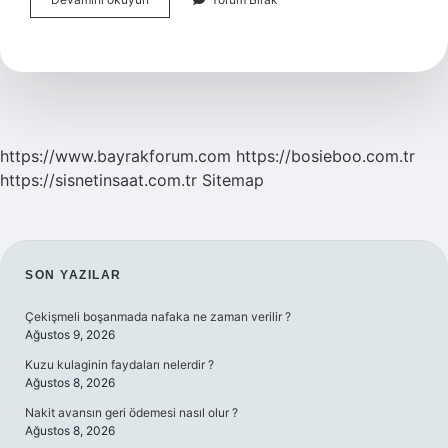
Olmak
Için
Hangi
Sınava
Girilir
https://www.bayrakforum.com
https://bosieboo.com.tr
https://sisnetinsaat.com.tr
Sitemap
SIDEBAR
SON YAZILAR
Çekişmeli boşanmada nafaka ne zaman verilir ?
Ağustos 9, 2026
Kuzu kulaginin faydaları nelerdir ?
Ağustos 8, 2026
Nakit avansın geri ödemesi nasıl olur ?
Ağustos 8, 2026