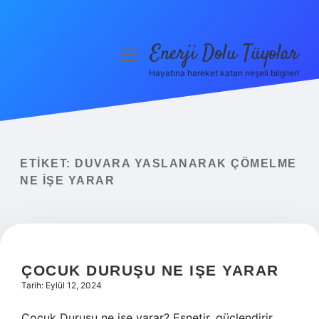
Enerji Dolu Tüyolar
menüyü
aç
Hayatına hareket katan neşeli bilgiler!
Anasayfa
Gizlilik Politikası
Yasal Uyarı
ETIKET:
DUVARA YASLANARAK ÇÖMELME
NE IŞE YARAR
Hakkımızda
ÇOCUK DURUŞU NE IŞE YARAR
Tarih: Eylül 12, 2024
Cocuk Durusu ne ise yarar? Esnetir, güçlendirir,