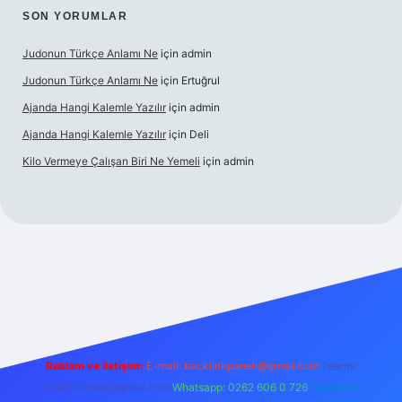
SON YORUMLAR
Judonun Türkçe Anlamı Ne
için
admin
Judonun Türkçe Anlamı Ne
için
Ertuğrul
Ajanda Hangi Kalemle Yazılır
için
admin
Ajanda Hangi Kalemle Yazılır
için
Deli
Kilo Vermeye Çalışan Biri Ne Yemeli
için
admin
is.org
Reklam ve İletişim:
E-mail:
backlinkpaneli@gmail.com
Teams:
forumhizmeti@gmail.com
Whatsapp: 0262 606 0 726
Telegram: