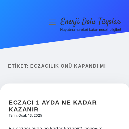
Enerji Dolu Tüyolar
menüyü
aç
Hayatına hareket katan neşeli bilgiler!
Anasayfa
Gizlilik Politikası
Yasal Uyarı
ETIKET:
ECZACILIK ÖNÜ KAPANDI MI
Hakkımızda
ECZACI 1 AYDA NE KADAR
KAZANIR
Tarih: Ocak 13, 2025
Bir eczacı ayda ne kadar kazanır? Deneyim