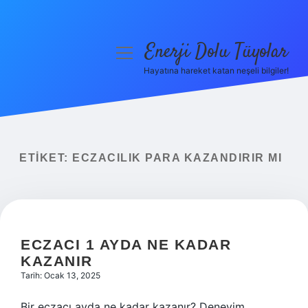
Enerji Dolu Tüyolar
menüyü
aç
Hayatına hareket katan neşeli bilgiler!
Anasayfa
Gizlilik Politikası
Yasal Uyarı
ETIKET:
ECZACILIK PARA KAZANDIRIR MI
Hakkımızda
ECZACI 1 AYDA NE KADAR
KAZANIR
Tarih: Ocak 13, 2025
Bir eczacı ayda ne kadar kazanır? Deneyim