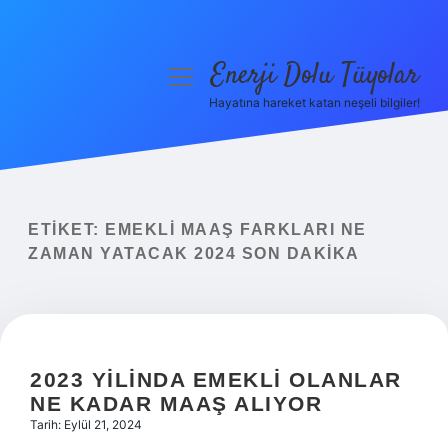
Enerji Dolu Tüyolar
menüyü
aç
Hayatına hareket katan neşeli bilgiler!
Anasayfa
Gizlilik Politikası
Yasal Uyarı
ETIKET:
EMEKLI MAAŞ FARKLARI NE
ZAMAN YATACAK 2024 SON DAKIKA
Hakkımızda
2023 YILINDA EMEKLI OLANLAR
NE KADAR MAAŞ ALIYOR
Tarih: Eylül 21, 2024