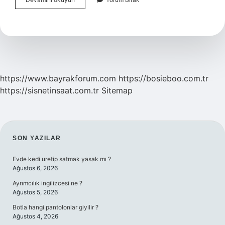
Yilinda
Emekli
Olanlar
Ne
Kadar
Maaş
Alıyor
https://www.bayrakforum.com
https://bosieboo.com.tr
https://sisnetinsaat.com.tr
Sitemap
SIDEBAR
SON YAZILAR
Evde kedi uretip satmak yasak mı ?
Ağustos 6, 2026
Ayrımcılık ingilizcesi ne ?
Ağustos 5, 2026
Botla hangi pantolonlar giyilir ?
Ağustos 4, 2026