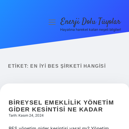
Enerji Dolu Tüyolar
menüyü
aç
Hayatına hareket katan neşeli bilgiler!
Anasayfa
Gizlilik Politikası
Yasal Uyarı
ETIKET:
EN IYI BES ŞIRKETI HANGISI
Hakkımızda
BIREYSEL EMEKLILIK YÖNETIM
GIDER KESINTISI NE KADAR
Tarih: Kasım 24, 2024
BES yönetim gider kesintisi yasal mı? Yönetim