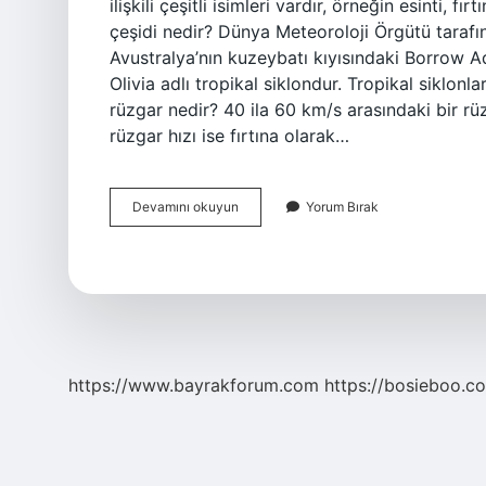
ilişkili çeşitli isimleri vardır, örneğin esinti, 
çeşidi nedir? Dünya Meteoroloji Örgütü tarafı
Avustralya’nın kuzeybatı kıyısındaki Borrow Ad
Olivia adlı tropikal siklondur. Tropikal siklonl
rüzgar nedir? 40 ila 60 km/s arasındaki bir rüz
rüzgar hızı ise fırtına olarak…
En
Devamını okuyun
Yorum Bırak
Hızlı
Rüzgarlara
Ne
Denir
https://www.bayrakforum.com
https://bosieboo.co