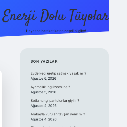
Enerji Dolu Tüyolar
Hayatına hareket katan neşeli bilgiler!
grandoperabet giriş
elexbett.net
tulipbetgiris.org
SIDEBAR
SON YAZILAR
Evde kedi uretip satmak yasak mı ?
Ağustos 6, 2026
Ayrımcılık ingilizcesi ne ?
Ağustos 5, 2026
Botla hangi pantolonlar giyilir ?
Ağustos 4, 2026
Arabayla vurulan tavşan yenir mi ?
Ağustos 4, 2026