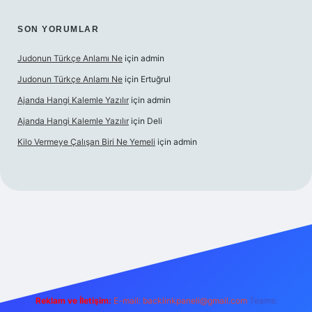
SON YORUMLAR
Judonun Türkçe Anlamı Ne
için
admin
Judonun Türkçe Anlamı Ne
için
Ertuğrul
Ajanda Hangi Kalemle Yazılır
için
admin
Ajanda Hangi Kalemle Yazılır
için
Deli
Kilo Vermeye Çalışan Biri Ne Yemeli
için
admin
ris.org
Reklam ve İletişim:
E-mail:
backlinkpaneli@gmail.com
Teams: