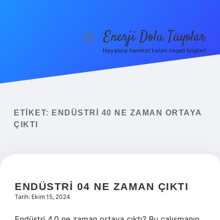
Enerji Dolu Tüyolar
menüyü
aç
Hayatına hareket katan neşeli bilgiler!
Anasayfa
Gizlilik Politikası
Yasal Uyarı
ETIKET:
ENDÜSTRI 40 NE ZAMAN ORTAYA
ÇIKTI
Hakkımızda
ENDÜSTRI 04 NE ZAMAN ÇIKTI
Tarih: Ekim 15, 2024
Endüstri 4.0 ne zaman ortaya çıktı? Bu çalışmanın