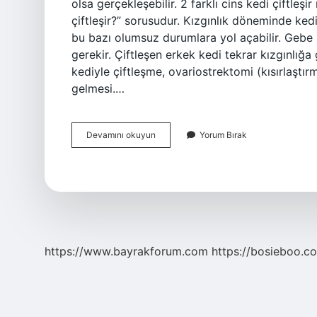
olsa gerçekleşebilir. 2 farklı cins kedi çiftleşi
çiftleşir?” sorusudur. Kızgınlık döneminde kedil
bu bazı olumsuz durumlara yol açabilir. Gebe k
gerekir. Çiftleşen erkek kedi tekrar kızgınlığa
kediyle çiftleşme, ovariostrektomi (kısırlaştı
gelmesi.…
Iki
Devamını okuyun
Yorum Bırak
Erkek
Kedi
Ilişkiye
Girer
Mi
https://www.bayrakforum.com
https://bosieboo.co