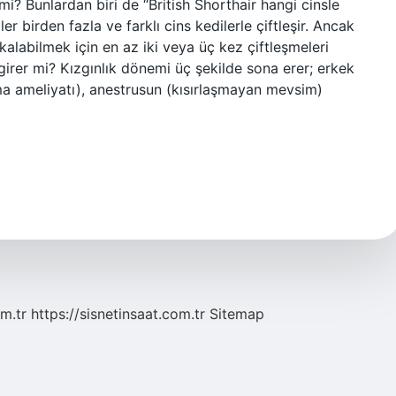
r mi? Bunlardan biri de “British Shorthair hangi cinsle
er birden fazla ve farklı cins kedilerle çiftleşir. Ancak
alabilmek için en az iki veya üç kez çiftleşmeleri
 girer mi? Kızgınlık dönemi üç şekilde sona erer; erkek
rma ameliyatı), anestrusun (kısırlaşmayan mevsim)
m.tr
https://sisnetinsaat.com.tr
Sitemap