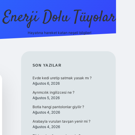
Enerji Dolu Tüyolar
Hayatına hareket katan neşeli bilgiler!
grandoperabet giriş
elexbett.net
tulipbetgiris.or
SIDEBAR
SON YAZILAR
Evde kedi uretip satmak yasak mı ?
Ağustos 6, 2026
Ayrımcılık ingilizcesi ne ?
Ağustos 5, 2026
Botla hangi pantolonlar giyilir ?
Ağustos 4, 2026
Arabayla vurulan tavşan yenir mi ?
Ağustos 4, 2026