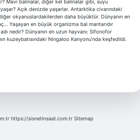
? Mavi balinalar, diğer kel balinalar gibi, suyu
e yaşar? Açık denizde yaşarlar. Antarktika civarındaki
diğer okyanuslardakilerden daha büyüktür. Dünyanın en
aç… Yaşayan en büyük organizma bal mantarıdır
ı adı nedir? Dünyanın en uzun hayvanı: Sifonofor
nın kuzeybatısındaki Ningaloo Kanyonu’nda keşfedildi.
m.tr
https://sisnetinsaat.com.tr
Sitemap