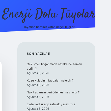
Enerji Dolu Tüyolar
Hayatına hareket katan neşeli bilgiler!
grandoperabet giriş
elexbett.net
tulipbetgiris.org
SIDEBAR
SON YAZILAR
Çekişmeli boşanmada nafaka ne zaman
verilir ?
Ağustos 9, 2026
Kuzu kulaginin faydaları nelerdir ?
Ağustos 8, 2026
Nakit avansın geri ödemesi nasıl olur ?
Ağustos 8, 2026
Evde kedi uretip satmak yasak mı ?
Ağustos 6, 2026