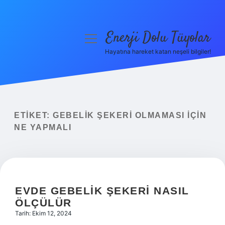
Enerji Dolu Tüyolar
menüyü
aç
Hayatına hareket katan neşeli bilgiler!
Anasayfa
Gizlilik Politikası
Yasal Uyarı
ETIKET:
GEBELIK ŞEKERI OLMAMASI IÇIN
NE YAPMALI
Hakkımızda
EVDE GEBELIK ŞEKERI NASIL
ÖLÇÜLÜR
Tarih: Ekim 12, 2024